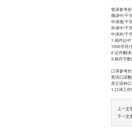
笔译参考价
俄译中/千字
中译俄/千字
外译中/千字
中译外/千字
1.稿件以中
1000字符
2.证件翻译
3.稿件字
口译参考价
英语口语翻译
其它语种口译
1.口译工
上一文
下一文